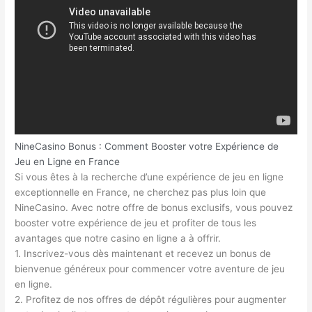
NineCasino Bonus : Comment Booster votre Expérience de
Jeu en Ligne en France
Si vous êtes à la recherche d’une expérience de jeu en ligne
exceptionnelle en France, ne cherchez pas plus loin que
NineCasino. Avec notre offre de bonus exclusifs, vous pouvez
booster votre expérience de jeu et profiter de tous les
avantages que notre casino en ligne a à offrir.
1. Inscrivez-vous dès maintenant et recevez un bonus de
bienvenue généreux pour commencer votre aventure de jeu
en ligne.
2. Profitez de nos offres de dépôt régulières pour augmenter