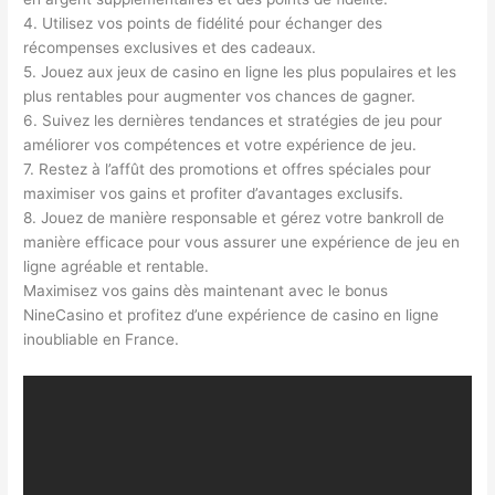
4. Utilisez vos points de fidélité pour échanger des
récompenses exclusives et des cadeaux.
5. Jouez aux jeux de casino en ligne les plus populaires et les
plus rentables pour augmenter vos chances de gagner.
6. Suivez les dernières tendances et stratégies de jeu pour
améliorer vos compétences et votre expérience de jeu.
7. Restez à l’affût des promotions et offres spéciales pour
maximiser vos gains et profiter d’avantages exclusifs.
8. Jouez de manière responsable et gérez votre bankroll de
manière efficace pour vous assurer une expérience de jeu en
ligne agréable et rentable.
Maximisez vos gains dès maintenant avec le bonus
NineCasino et profitez d’une expérience de casino en ligne
inoubliable en France.