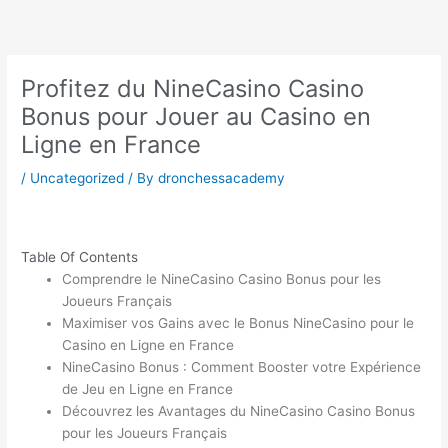
Skip
to
content
Profitez du NineCasino Casino
Bonus pour Jouer au Casino en
Ligne en France
/
Uncategorized
/ By
dronchessacademy
Table Of Contents
Comprendre le NineCasino Casino Bonus pour les
Joueurs Français
Maximiser vos Gains avec le Bonus NineCasino pour le
Casino en Ligne en France
NineCasino Bonus : Comment Booster votre Expérience
de Jeu en Ligne en France
Découvrez les Avantages du NineCasino Casino Bonus
pour les Joueurs Français