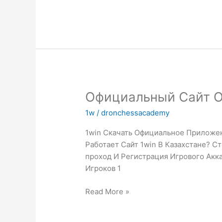
Официальный
Официальный Сайт О
Сайт
1w
/
dronchessacademy
Онлайн-
ставок
1win Скачать Официальное Приложен
И
Работает Сайт 1win В Казахстане? С
Казино
проход И Регистрация Игрового Акк
Игроков 1
Read More »