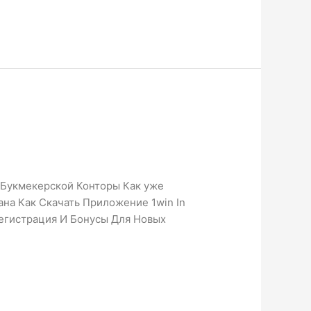
 Букмекерской Конторы Как уже
ана Как Скачать Приложение 1win In
Регистрация И Бонусы Для Новых