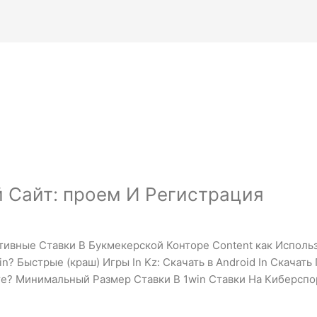
 Сайт: проем И Регистрация
ивные Ставки В Букмекерской Конторе Content как Использ
n? Быстрые (краш) Игры In Kz: Скачать в Android In Скача
е? Минимальный Размер Ставки В 1win Ставки На Киберспорт