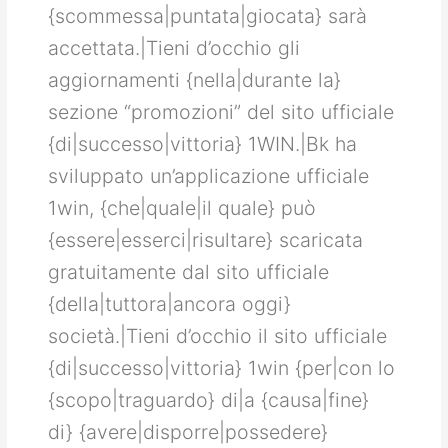
{scommessa|puntata|giocata} sarà
accettata.|Tieni d’occhio gli
aggiornamenti {nella|durante la}
sezione “promozioni” del sito ufficiale
{di|successo|vittoria} 1WIN.|Bk ha
sviluppato un’applicazione ufficiale
1win, {che|quale|il quale} può
{essere|esserci|risultare} scaricata
gratuitamente dal sito ufficiale
{della|tuttora|ancora oggi}
società.|Tieni d’occhio il sito ufficiale
{di|successo|vittoria} 1win {per|con lo
{scopo|traguardo} di|a {causa|fine}
di} {avere|disporre|possedere}