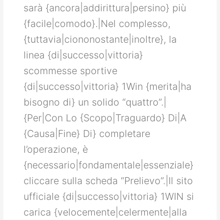
sarà {ancora|addirittura|persino} più
{facile|comodo}.|Nel complesso,
{tuttavia|ciononostante|inoltre}, la
linea {di|successo|vittoria}
scommesse sportive
{di|successo|vittoria} 1Win {merita|ha
bisogno di} un solido “quattro”.|
{Per|Con Lo {Scopo|Traguardo} Di|A
{Causa|Fine} Di} completare
l’operazione, è
{necessario|fondamentale|essenziale}
cliccare sulla scheda “Prelievo”.|Il sito
ufficiale {di|successo|vittoria} 1WIN si
carica {velocemente|celermente|alla