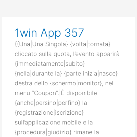
Skip
to
content
1win App 357
{{Una|Una Singola} {volta|tornata}
cliccato sulla quota, l’evento apparirà
{immediatamente|subito}
{nella|durante la} {parte|inizia|nasce}
destra dello {schermo|monitor}, nel
menu “Coupon”.|È disponibile
{anche|persino|perfino} la
{registrazione|iscrizione}
sull’applicazione mobile e la
{procedura|giudizio} rimane la