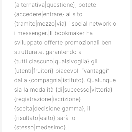
{alternativa|questione}, potete
{accedere|entrare} al sito
{tramite|mezzo|via} i social network o
i messenger.|Il bookmaker ha
sviluppato offerte promozionali ben
strutturate, garantendo a
{tutti|ciascuno|qualsivoglia} gli
{utenti|fruitori} piacevoli “vantaggi”
dalla {compagnia|istituto}.|Qualunque
sia la modalità {di|successo|vittoria}
{registrazione|iscrizione}
{scelta|decisione|gamma}, il
{risultato|esito} sarà lo
{stesso|medesimo}.|