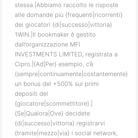
stessa.|Abbiamo raccolto le risposte
alle domande più {frequenti|ricorrenti}
dei giocatori {di|successo|vittoria}
1WIN.|Il bookmaker è gestito
dall’organizzazione MFI
INVESTMENTS LIMITED, registrata a
Cipro.|{Ad|Per} esempio, c’è
{sempre|continuamente|costantemente}
un bonus del +500% sui primi
depositi del
{giocatore|scommettitore}.|
{Se|Qualora|Ove} decidete
{di|successo|vittoria} registrarvi
{tramite|mezzo|via} i social network,