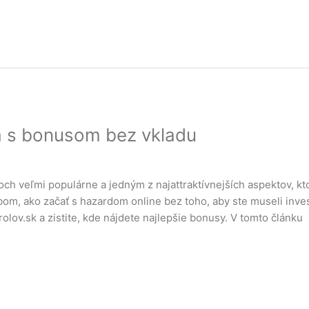
na s bonusom bez vkladu
koch veľmi populárne a jedným z najattraktívnejších aspektov, k
m, ako začať s hazardom online bez toho, aby ste museli inves
lov.sk a zistite, kde nájdete najlepšie bonusy. V tomto článku