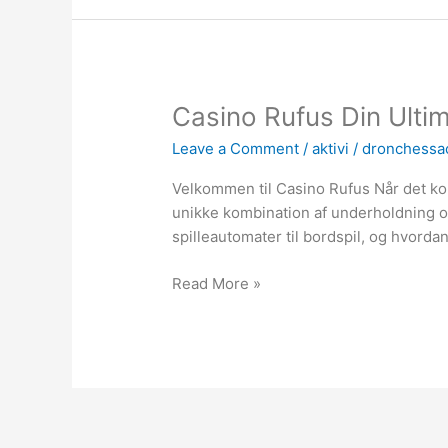
Casino
Casino Rufus Din Ultim
Rufus
Leave a Comment
/
aktivi
/
dronchess
Din
Ultimative
Velkommen til Casino Rufus Når det kom
Guide
unikke kombination af underholdning og
til
spilleautomater til bordspil, og hvord
Spil,
Bonusser
Read More »
og
Muligheder