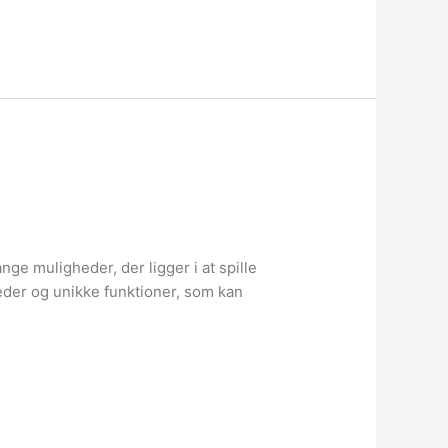
nge muligheder, der ligger i at spille
eder og unikke funktioner, som kan