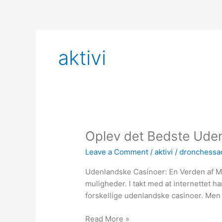
Skip
to
content
aktivi
Oplev
Oplev det Bedste Ude
det
Leave a Comment
/
aktivi
/
dronchess
Bedste
Udenlandske
Udenlandske Casinoer: En Verden af Mu
Casino
muligheder. I takt med at internettet 
forskellige udenlandske casinoer. Men h
Read More »