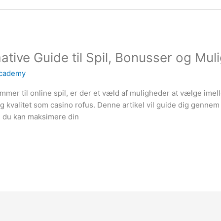
ative Guide til Spil, Bonusser og Mul
academy
mer til online spil, er der et væld af muligheder at vælge imel
 kvalitet som casino rofus. Denne artikel vil guide dig gennem 
an du kan maksimere din