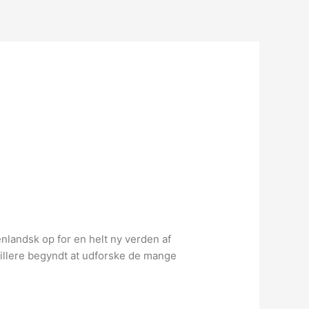
landsk op for en helt ny verden af
pillere begyndt at udforske de mange