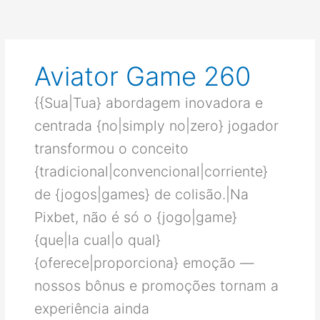
Skip
to
content
Aviator Game 260
{{Sua|Tua} abordagem inovadora e
centrada {no|simply no|zero} jogador
transformou o conceito
{tradicional|convencional|corriente}
de {jogos|games} de colisão.|Na
Pixbet, não é só o {jogo|game}
{que|la cual|o qual}
{oferece|proporciona} emoção —
nossos bônus e promoções tornam a
experiência ainda