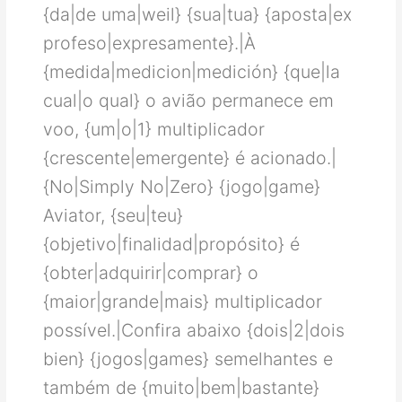
{da|de uma|weil} {sua|tua} {aposta|ex
profeso|expresamente}.|À
{medida|medicion|medición} {que|la
cual|o qual} o avião permanece em
voo, {um|o|1} multiplicador
{crescente|emergente} é acionado.|
{No|Simply No|Zero} {jogo|game}
Aviator, {seu|teu}
{objetivo|finalidad|propósito} é
{obter|adquirir|comprar} o
{maior|grande|mais} multiplicador
possível.|Confira abaixo {dois|2|dois
bien} {jogos|games} semelhantes e
também de {muito|bem|bastante}