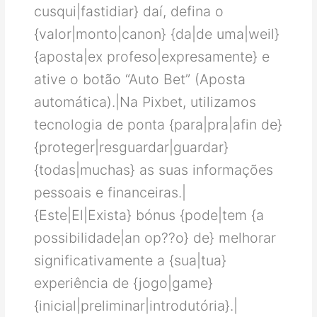
cusqui|fastidiar} daí, defina o
{valor|monto|canon} {da|de uma|weil}
{aposta|ex profeso|expresamente} e
ative o botão “Auto Bet” (Aposta
automática).|Na Pixbet, utilizamos
tecnologia de ponta {para|pra|afin de}
{proteger|resguardar|guardar}
{todas|muchas} as suas informações
pessoais e financeiras.|
{Este|El|Exista} bónus {pode|tem {a
possibilidade|an op??o} de} melhorar
significativamente a {sua|tua}
experiência de {jogo|game}
{inicial|preliminar|introdutória}.|