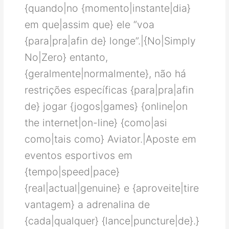
{quando|no {momento|instante|dia}
em que|assim que} ele “voa
{para|pra|afin de} longe”.|{No|Simply
No|Zero} entanto,
{geralmente|normalmente}, não há
restrições específicas {para|pra|afin
de} jogar {jogos|games} {online|on
the internet|on-line} {como|asi
como|tais como} Aviator.|Aposte em
eventos esportivos em
{tempo|speed|pace}
{real|actual|genuine} e {aproveite|tire
vantagem} a adrenalina de
{cada|qualquer} {lance|puncture|de}.}