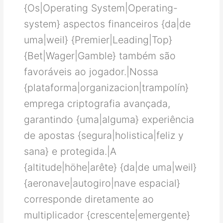
{Os|Operating System|Operating-
system} aspectos financeiros {da|de
uma|weil} {Premier|Leading|Top}
{Bet|Wager|Gamble} também são
favoráveis ao jogador.|Nossa
{plataforma|organizacion|trampolín}
emprega criptografia avançada,
garantindo {uma|alguma} experiência
de apostas {segura|holistica|feliz y
sana} e protegida.|A
{altitude|höhe|arête} {da|de uma|weil}
{aeronave|autogiro|nave espacial}
corresponde diretamente ao
multiplicador {crescente|emergente}