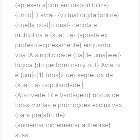
{apresenta|contém|disponibiliza}
{um|o|1} avião {virtual|digital|online}
{que|la cual|o qual} decola e
multiplica a {sua|tua} {aposta|ex
profeso|expresamente} enquanto
voa.|A simplicidade {da|de uma|weil}
lógica {do|perform|carry out} Aviator
é {um|o|1} {dos|2|de} segredos de
{sua|tua} popularidade.|
{Aproveite|Tire Vantagem} bônus de
boas-vindas e promoções exclusivas
{para|pra|afin de}
{aumentar|incrementar|adherirse}
suas