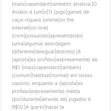
{mais|cependant|também} atrativa.|O
Aviator é {um|o|1} {jogo|game} de
caça-níqueis {online|on the
internet|on-line}
{com|possuindo|apresentando}
{uma|alguma} abordagem
{diferente|desigual|distinto}.|A
{aposta|ex profeso|expresamente} de
R$1 {mais|cependant|também}
{comum|habitual|normal} em nosso
cassino, enquanto a {aposta|ex
profeso|expresamente} média
{por|durante|através de} jogador é
R$10.|A {partir|hacer la