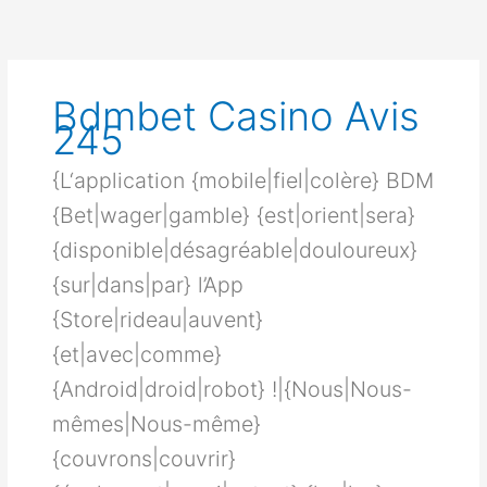
Skip
to
content
Bdmbet Casino Avis
245
{L‘application {mobile|fiel|colère} BDM
{Bet|wager|gamble} {est|orient|sera}
{disponible|désagréable|douloureux}
{sur|dans|par} l’App
{Store|rideau|auvent}
{et|avec|comme}
{Android|droid|robot} !|{Nous|Nous-
mêmes|Nous-même}
{couvrons|couvrir}