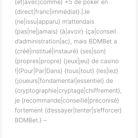
{et|avec|comme} +5 de poker en
{direct|franc|immédiat}.|Je
{ne|issu|apparu} m’attendais
{pas|ne|jamais} {à|avoir} {ça|conseil
d’administration|ac}, mais BDMBet a
{créé|institué|instauré} {ses|son}
{propres|propre} {jeux|jeu} de casino
!|{Pour|Par|Dans} {tous|tout} {les|lez}
{joueurs|fondamental|essentiel} de
{cryptographie|cryptage|chiffrement},
je {recommande|conseillé|préconisé}
fortement {d’essayer|tenter|s’efforcer}
BDMBet.} –