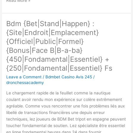
Read More »
Bdm {Bet|Stand|Happen} :
Bdm
{Bet|Stand|Happen}
{Site|Endroit|Emplacement}
:
{Officiel|Public|Formel}
{Site|Endroit|Emplacement}
{Officiel|Public|Formel}
{Bonus|Face B|B-a-ba}
{Bonus|Face
{450|Fondamental|Essentiel} +
B|B-
{250|Fondamental|Essentiel} Fs
a-
ba}
Leave a Comment
/
Bdmbet Casino Avis 245
/
{450|Fondamental|Essentiel}
dronchessacademy
+
Le chargement rapide de la feuillet comme la nautique
{250|Fondamental|Essentiel}
coulant avoir rendu mon expérience sur colère extrêmement
Fs
agréable. Comme vous rencontrer une fois problèmes liés aux
libellé de transactions financières une depuis erreur
techniques, lez joueurs de BDM Bet tripot en espagne peuvent
toucher fondamental de soutien. Lez spécialiste être essentiel
en ligne fondamental heures dans 24 dans fournir