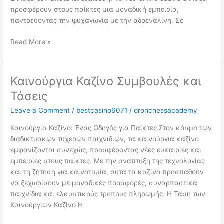
προσφέρουν στους παίκτες μια μοναδική εμπειρία,
παντρεύοντας την ψυχαγωγία με την αδρεναλίνη. Σε
Read More »
Καινούργια Καζίνο Συμβουλές και
Καινούργια
Καζίνο
Τάσεις
Συμβουλές
Leave a Comment
/
bestcasino6071
/
dronchessacademy
και
Τάσεις
Καινούργια Καζίνο: Ένας Οδηγός για Παίκτες Στον κόσμο των
διαδικτυακών τυχερών παιχνιδιών, τα καινούργια καζίνο
εμφανίζονται συνεχώς, προσφέροντας νέες ευκαιρίες και
εμπειρίες στους παίκτες. Με την ανάπτυξη της τεχνολογίας
και τη ζήτηση για καινοτομία, αυτά τα καζίνο προσπαθούν
να ξεχωρίσουν με μοναδικές προσφορές, συναρπαστικά
παιχνίδια και ελκυστικούς τρόπους πληρωμής. Η Τάση των
Καινούργιων Καζίνο Η