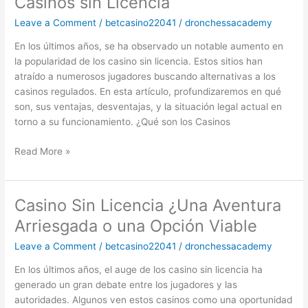
Casinos sin Licencia
Fenómeno
Leave a Comment
/
betcasino22041
/
dronchessacademy
de
los
En los últimos años, se ha observado un notable aumento en
Casinos
la popularidad de los casino sin licencia. Estos sitios han
sin
atraído a numerosos jugadores buscando alternativas a los
Licencia
casinos regulados. En esta artículo, profundizaremos en qué
son, sus ventajas, desventajas, y la situación legal actual en
torno a su funcionamiento. ¿Qué son los Casinos
Read More »
Casino Sin Licencia ¿Una Aventura
Casino
Sin
Arriesgada o una Opción Viable
Licencia
Leave a Comment
/
betcasino22041
/
dronchessacademy
¿Una
Aventura
En los últimos años, el auge de los casino sin licencia ha
Arriesgada
generado un gran debate entre los jugadores y las
o
autoridades. Algunos ven estos casinos como una oportunidad
una