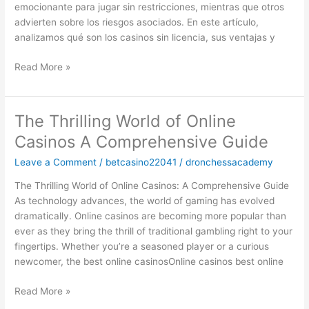
emocionante para jugar sin restricciones, mientras que otros
Opción
advierten sobre los riesgos asociados. En este artículo,
Viable
analizamos qué son los casinos sin licencia, sus ventajas y
Read More »
The Thrilling World of Online
The
Thrilling
Casinos A Comprehensive Guide
World
Leave a Comment
/
betcasino22041
/
dronchessacademy
of
Online
The Thrilling World of Online Casinos: A Comprehensive Guide
Casinos
As technology advances, the world of gaming has evolved
A
dramatically. Online casinos are becoming more popular than
Comprehensive
ever as they bring the thrill of traditional gambling right to your
Guide
fingertips. Whether you’re a seasoned player or a curious
newcomer, the best online casinosOnline casinos best online
Read More »