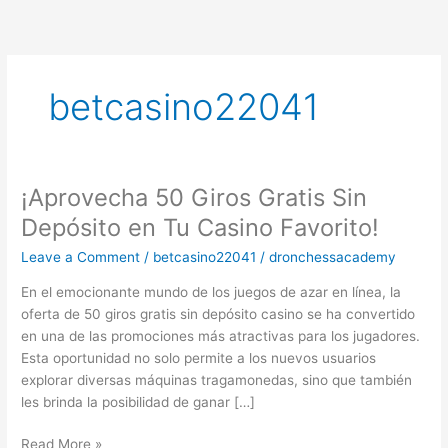
Skip
to
content
betcasino22041
¡Aprovecha 50 Giros Gratis Sin
¡Aprovecha
50
Depósito en Tu Casino Favorito!
Giros
Leave a Comment
/
betcasino22041
/
dronchessacademy
Gratis
Sin
En el emocionante mundo de los juegos de azar en línea, la
Depósito
oferta de 50 giros gratis sin depósito casino se ha convertido
en
en una de las promociones más atractivas para los jugadores.
Tu
Esta oportunidad no solo permite a los nuevos usuarios
Casino
explorar diversas máquinas tragamonedas, sino que también
Favorito!
les brinda la posibilidad de ganar […]
Read More »