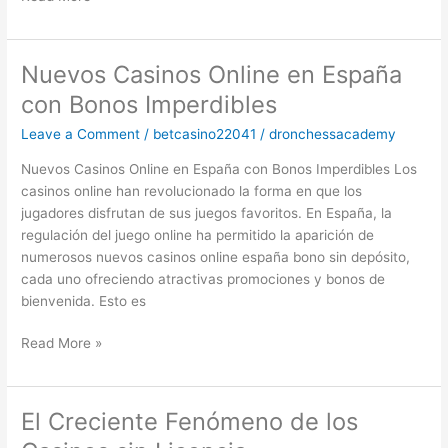
Nuevos Casinos Online en España
Nuevos
Casinos
con Bonos Imperdibles
Online
Leave a Comment
/
betcasino22041
/
dronchessacademy
en
España
Nuevos Casinos Online en España con Bonos Imperdibles Los
con
casinos online han revolucionado la forma en que los
Bonos
jugadores disfrutan de sus juegos favoritos. En España, la
Imperdibles
regulación del juego online ha permitido la aparición de
numerosos nuevos casinos online españa bono sin depósito,
cada uno ofreciendo atractivas promociones y bonos de
bienvenida. Esto es
Read More »
El Creciente Fenómeno de los
El
Creciente