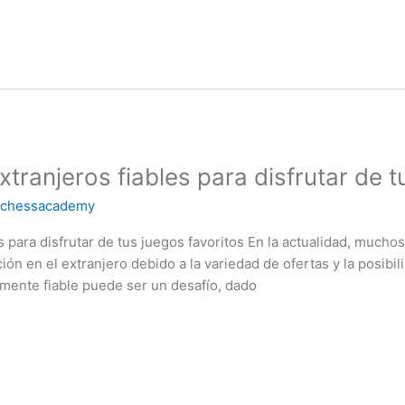
tranjeros fiables para disfrutar de t
nchessacademy
s para disfrutar de tus juegos favoritos En la actualidad, mucho
ción en el extranjero debido a la variedad de ofertas y la posibi
lmente fiable puede ser un desafío, dado