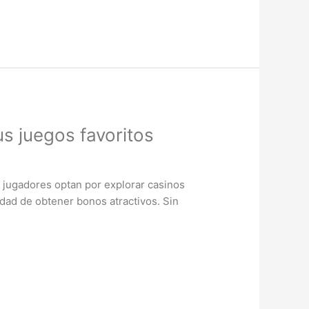
us juegos favoritos
s jugadores optan por explorar casinos
lidad de obtener bonos atractivos. Sin