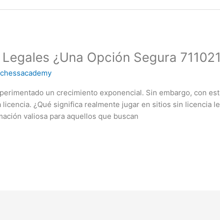
ia Legales ¿Una Opción Segura 71102
nchessacademy
a experimentado un crecimiento exponencial. Sin embargo, con e
a licencia. ¿Qué significa realmente jugar en sitios sin licencia
ación valiosa para aquellos que buscan