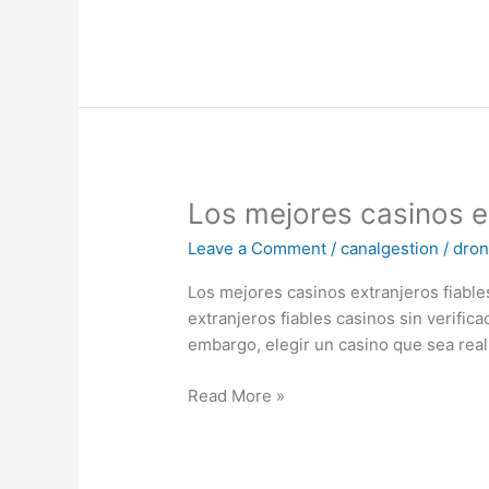
Los
Los mejores casinos ex
mejores
Leave a Comment
/
canalgestion
/
dro
casinos
extranjeros
Los mejores casinos extranjeros fiable
fiables
extranjeros fiables casinos sin verifica
para
embargo, elegir un casino que sea rea
disfrutar
de
Read More »
tus
juegos
favoritos