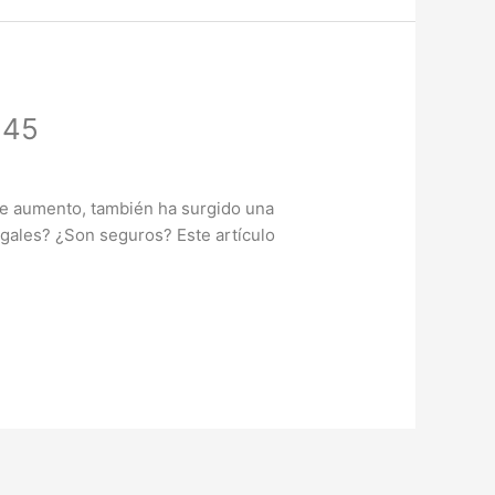
145
ste aumento, también ha surgido una
 legales? ¿Son seguros? Este artículo