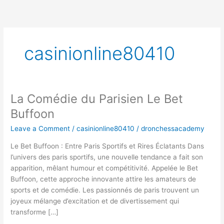
Skip
to
content
casinionline80410
La Comédie du Parisien Le Bet
La
Comédie
Buffoon
du
Leave a Comment
/
casinionline80410
/
dronchessacademy
Parisien
Le
Le Bet Buffoon : Entre Paris Sportifs et Rires Éclatants Dans
Bet
l’univers des paris sportifs, une nouvelle tendance a fait son
Buffoon
apparition, mêlant humour et compétitivité. Appelée le Bet
Buffoon, cette approche innovante attire les amateurs de
sports et de comédie. Les passionnés de paris trouvent un
joyeux mélange d’excitation et de divertissement qui
transforme […]