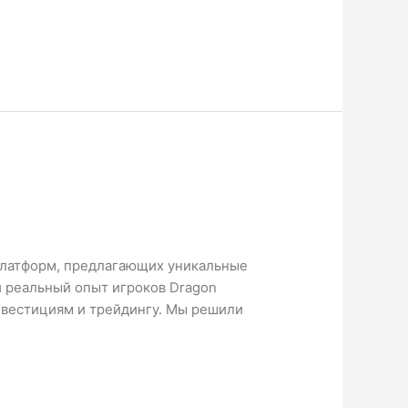
платформ, предлагающих уникальные
и реальный опыт игроков Dragon
нвестициям и трейдингу. Мы решили