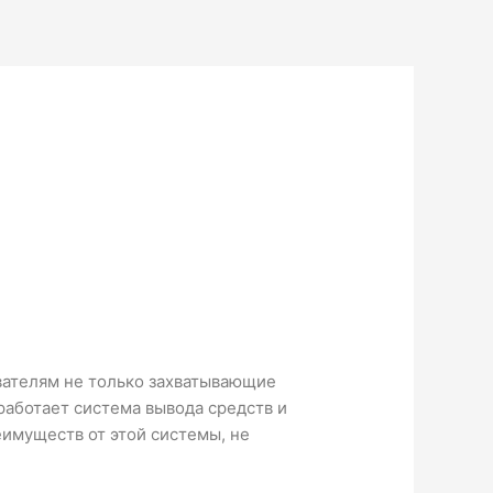
ователям не только захватывающие
работает система вывода средств и
имуществ от этой системы, не