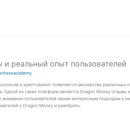
ы и реальный опыт пользователей
nchessacademy
хнологий и криптовалют появляется множество различных 
а. Одной из таких платформ является Dragon Money отзывы 
т внимания пользователей своим интересным подходом к и
вателей о Dragon Money и разобрать,