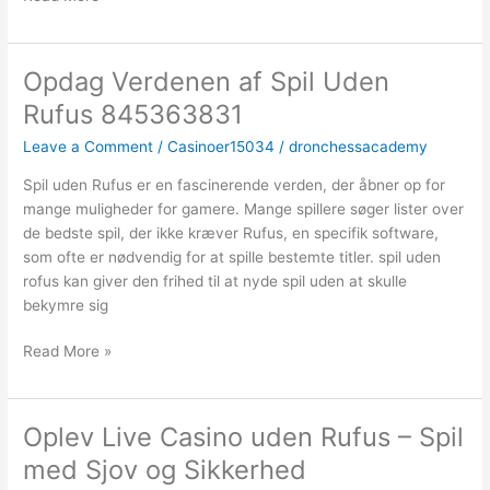
Opdag Verdenen af Spil Uden
Opdag
Verdenen
Rufus 845363831
af
Leave a Comment
/
Casinoer15034
/
dronchessacademy
Spil
Uden
Spil uden Rufus er en fascinerende verden, der åbner op for
Rufus
mange muligheder for gamere. Mange spillere søger lister over
845363831
de bedste spil, der ikke kræver Rufus, en specifik software,
som ofte er nødvendig for at spille bestemte titler. spil uden
rofus kan giver den frihed til at nyde spil uden at skulle
bekymre sig
Read More »
Oplev Live Casino uden Rufus – Spil
Oplev
Live
med Sjov og Sikkerhed
Casino