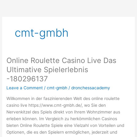
Skip
to
content
cmt-gmbh
Online Roulette Casino Live Das
Online
Roulette
Ultimative Spielerlebnis
Casino
-180296137
Live
Das
Leave a Comment
/
cmt-gmbh
/
dronchessacademy
Ultimative
Willkommen in der faszinierenden Welt des online roulette
Spielerlebnis
casino live https://www.cmt-gmbh.de/, wo Sie den
-180296137
Nervenkitzel des Spiels direkt von Ihrem Wohnzimmer aus
erleben können. Im Vergleich zu herkömmlichen Casinos
bieten Online Roulette Spiele eine Vielzahl von Vorteilen und
Optionen, die es den Spielern ermöglichen, jederzeit und