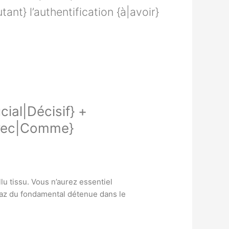
nt} l’authentification {à|avoir}
cial|Décisif} +
Avec|Comme}
lu tissu. Vous n’aurez essentiel
gaz du fondamental détenue dans le
]