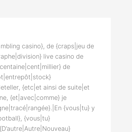
ambling casino}, de {craps|jeu de
aphe|division} live casino de
entaine|cent|millier} de
ôt|entrepôt|stock}
ller, {etc|et ainsi de suite|et
ine, {et|avec|comme} je
igne|tracé|rangée}.|En {vous|tu} y
otball}, {vous|tu}
|{D’autre|Autre|Nouveau}