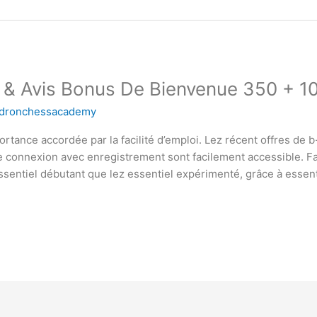
& Avis Bonus De Bienvenue 350 + 10
dronchessacademy
rtance accordée par la facilité d’emploi. Lez récent offres de b
de connexion avec enregistrement sont facilement accessible. Fa
sentiel débutant que lez essentiel expérimenté, grâce à essent