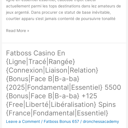
actuellement parmi les tops destinations dans lez amateurs de
jeux argenté. Dans procurer ce statut de base inévitable,
courtier apparu s’est jamais contenté de poursuivre tonalité
Read More »
Fatboss Casino En
Fatboss
Casino
{Ligne|Tracé|Rangée}
En
{Connexion|Liaison|Relation}
{Ligne|Tracé|Rangée}
{Connexion|Liaison|Relation}
{Bonus|Face B|B-a-ba}
{Bonus|Face
{2025|Fondamental|Essentiel} 5500
B|B-
{Bonus|Face B|B-a-ba} +125
a-
ba}
{Free|Liberté|Libéralisation} Spins
{2025|Fondamental|Essentiel}
{France|Fondamental|Essentiel}
5500
{Bonus|Face
Leave a Comment
/
Fatboss Bonus 657
/
dronchessacademy
B|B-