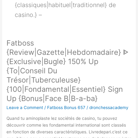
{classiques|habituel|traditionnel} de
casino.} –
Fatboss
Fatboss
{Review|Gazette|Hebdomadaire}
{Review|Gazette|Hebdomadaire} ᐈ
ᐈ
{Exclusive|Bugle} 150% Up
{Exclusive|Bugle}
150%
{To|Conseil Du
Up
Trésor|Tuberculeuse}
{To|Conseil
{100|Fondamental|Essentiel} Sign
Du
Trésor|Tuberculeuse}
Up {Bonus|Face B|B-a-ba}
{100|Fondamental|Essentiel}
Leave a Comment
/
Fatboss Bonus 657
/
dronchessacademy
Sign
Up
Quand tu aminoplaste lez sociétés de casino, tu pouvez
{Bonus|Face
découvrir comme les fondamental international sont classés
B|B-
en fonction de diverses caractéristiques. Livredepari.c’est ce
a-