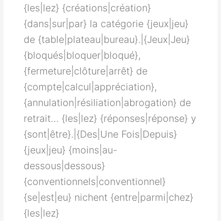
{les|lez} {créations|création}
{dans|sur|par} la catégorie {jeux|jeu}
de {table|plateau|bureau}.|{Jeux|Jeu}
{bloqués|bloquer|bloqué},
{fermeture|clôture|arrêt} de
{compte|calcul|appréciation},
{annulation|résiliation|abrogation} de
retrait… {les|lez} {réponses|réponse} y
{sont|être}.|{Des|Une Fois|Depuis}
{jeux|jeu} {moins|au-
dessous|dessous}
{conventionnels|conventionnel}
{se|est|eu} nichent {entre|parmi|chez}
{les|lez}