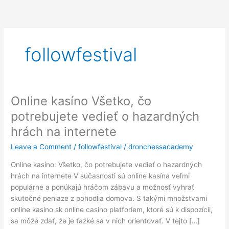
Skip
to
content
followfestival
Online kasíno Všetko, čo
Online
kasíno
potrebujete vedieť o hazardných
Všetko,
hrách na internete
čo
potrebujete
Leave a Comment
/
followfestival
/
dronchessacademy
vedieť
Online kasíno: Všetko, čo potrebujete vedieť o hazardných
o
hrách na internete V súčasnosti sú online kasína veľmi
hazardných
populárne a ponúkajú hráčom zábavu a možnosť vyhrať
hrách
skutočné peniaze z pohodlia domova. S takými množstvami
na
online kasino sk online casino platforiem, ktoré sú k dispozícii,
internete
sa môže zdať, že je ťažké sa v nich orientovať. V tejto […]