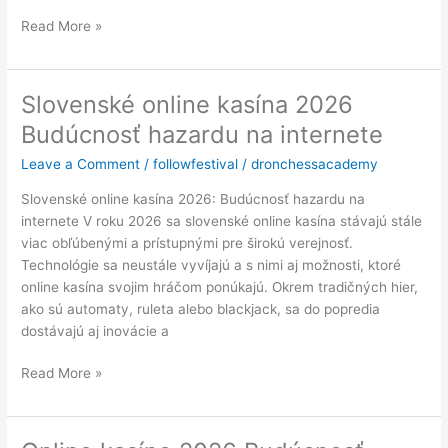
Read More »
Slovenské online kasína 2026
Slovenské
online
Budúcnosť hazardu na internete
kasína
Leave a Comment
/
followfestival
/
dronchessacademy
2026
Budúcnosť
Slovenské online kasína 2026: Budúcnosť hazardu na
hazardu
internete V roku 2026 sa slovenské online kasína stávajú stále
na
viac obľúbenými a prístupnými pre širokú verejnosť.
internete
Technológie sa neustále vyvíjajú a s nimi aj možnosti, ktoré
online kasína svojim hráčom ponúkajú. Okrem tradičných hier,
ako sú automaty, ruleta alebo blackjack, sa do popredia
dostávajú aj inovácie a
Read More »
Online