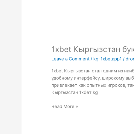
1xbet
1xbet Кыргызстан бу
Кыргызстан
Leave a Comment
/
kg-1xbetapp1
/
dro
букмекерская
контора
1xbet Кыргызстан стал одним из наи
для
удобному интерфейсу, широкому выб
успешных
привлекает как опытных игроков, так
ставок
Кыргызстан 1хбет kg
-200560495
Read More »