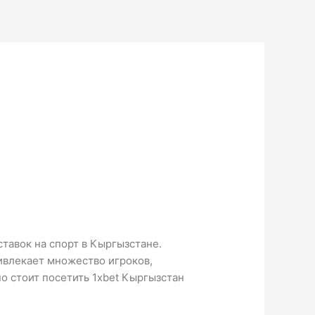
тавок на спорт в Кыргызстане.
ивлекает множество игроков,
но стоит посетить 1xbet Кыргызстан