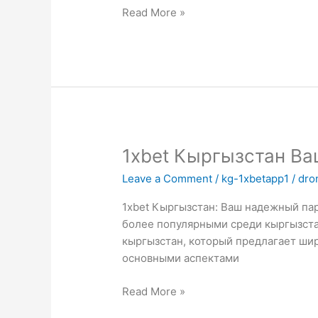
спорт
Read More »
1xbet
1xbet Кыргызстан Ва
Кыргызстан
Leave a Comment
/
kg-1xbetapp1
/
dro
Ваш
надежный
1xbet Кыргызстан: Ваш надежный парт
партнер
более популярными среди кыргызстан
в
кыргызстан, который предлагает шир
мире
основными аспектами
ставок
-283905714
Read More »