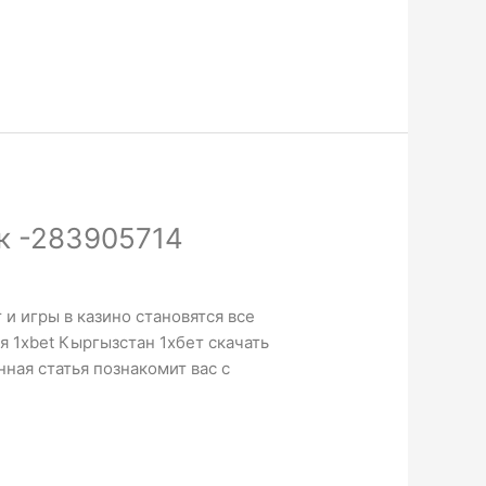
к -283905714
 и игры в казино становятся все
 1xbet Кыргызстан 1хбет скачать
ная статья познакомит вас с