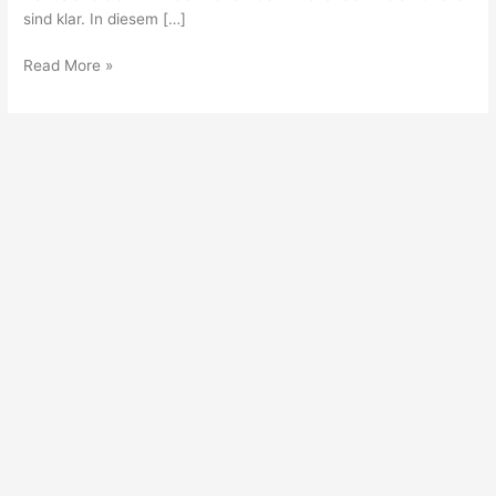
sind klar. In diesem […]
Read More »