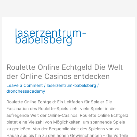
Skip
to
content
laserzentrum-
babelsberg
Roulette Online Echtgeld Die Welt
Roulette
Online
der Online Casinos entdecken
Echtgeld
Leave a Comment
/
laserzentrum-babelsberg
/
Die
dronchessacademy
Welt
der
Roulette Online Echtgeld: Ein Leitfaden für Spieler Die
Online
Faszination des Roulette-Spiels zieht viele Spieler in die
Casinos
aufregende Welt der Online-Casinos. Roulette Online Echtgeld
entdecken
bietet eine Vielzahl von Möglichkeiten, um spannende Spiele
zu genießen. Von der Bequemlichkeit des Spielens von zu
Hause aus bis hin zu den hohen Gewinnchancen – die Vorteile