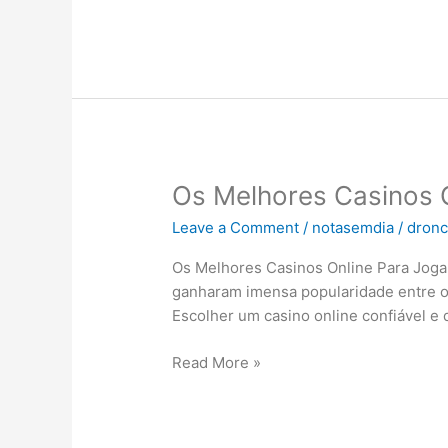
79577098
Os
Os Melhores Casinos 
Melhores
Leave a Comment
/
notasemdia
/
dron
Casinos
Online
Os Melhores Casinos Online Para Joga
Para
ganharam imensa popularidade entre os
Jogar
Escolher um casino online confiável e 
em
2023
Read More »
76520348