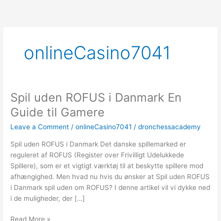
Skip
to
content
onlineCasino7041
Spil uden ROFUS i Danmark En
Spil
uden
Guide til Gamere
ROFUS
Leave a Comment
/
onlineCasino7041
/
dronchessacademy
i
Danmark
Spil uden ROFUS i Danmark Det danske spillemarked er
En
reguleret af ROFUS (Register over Frivilligt Udelukkede
Guide
Spillere), som er et vigtigt værktøj til at beskytte spillere mod
til
afhængighed. Men hvad nu hvis du ønsker at Spil uden ROFUS
Gamere
i Danmark spil uden om ROFUS? I denne artikel vil vi dykke ned
i de muligheder, der […]
Read More »