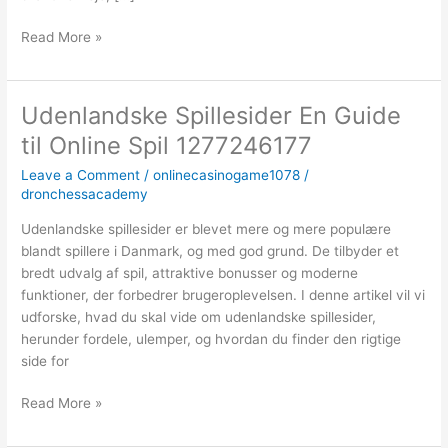
Read More »
Udenlandske Spillesider En Guide
Udenlandske
Spillesider
til Online Spil 1277246177
En
Leave a Comment
/
onlinecasinogame1078
/
Guide
dronchessacademy
til
Online
Udenlandske spillesider er blevet mere og mere populære
Spil
blandt spillere i Danmark, og med god grund. De tilbyder et
1277246177
bredt udvalg af spil, attraktive bonusser og moderne
funktioner, der forbedrer brugeroplevelsen. I denne artikel vil vi
udforske, hvad du skal vide om udenlandske spillesider,
herunder fordele, ulemper, og hvordan du finder den rigtige
side for
Read More »