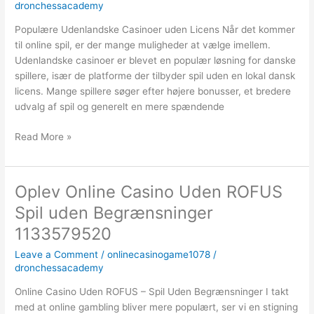
dronchessacademy
Licens
Oplev
Populære Udenlandske Casinoer uden Licens Når det kommer
Spændingen
til online spil, er der mange muligheder at vælge imellem.
Udenlandske casinoer er blevet en populær løsning for danske
spillere, især de platforme der tilbyder spil uden en lokal dansk
licens. Mange spillere søger efter højere bonusser, et bredere
udvalg af spil og generelt en mere spændende
Read More »
Oplev Online Casino Uden ROFUS
Oplev
Online
Spil uden Begrænsninger
Casino
1133579520
Uden
ROFUS
Leave a Comment
/
onlinecasinogame1078
/
Spil
dronchessacademy
uden
Online Casino Uden ROFUS – Spil Uden Begrænsninger I takt
Begrænsninger
med at online gambling bliver mere populært, ser vi en stigning
1133579520