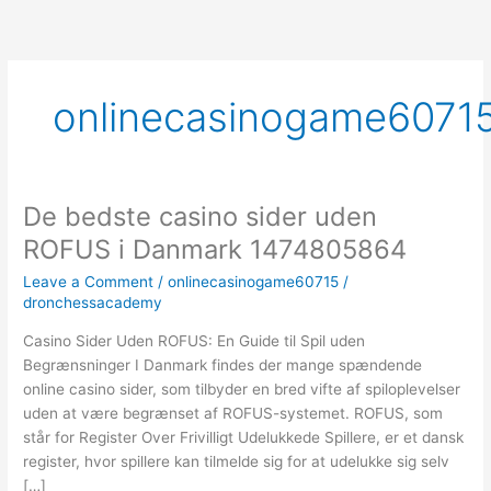
Skip
to
content
onlinecasinogame6071
De bedste casino sider uden
De
bedste
ROFUS i Danmark 1474805864
casino
Leave a Comment
/
onlinecasinogame60715
/
sider
dronchessacademy
uden
ROFUS
Casino Sider Uden ROFUS: En Guide til Spil uden
i
Begrænsninger I Danmark findes der mange spændende
Danmark
online casino sider, som tilbyder en bred vifte af spiloplevelser
1474805864
uden at være begrænset af ROFUS-systemet. ROFUS, som
står for Register Over Frivilligt Udelukkede Spillere, er et dansk
register, hvor spillere kan tilmelde sig for at udelukke sig selv
[…]