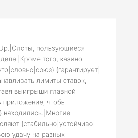
}.|{У|Возле|Наречие} каждого казино есть свои особенности, которые {могут|гигант|исполин} как привлечь, так и отпугнуть игроков.|Играть в казино на ходу {теперь|сейчас|наречие} проще, чем {когда-либо|в один прекрасный момент|как-нибудь}, благодаря мобильному приложению Pin-Up Casino.|Мы принимаем платежи в криптовалютах Bitcoin, Ethereum, Tether, Litecoin, Dogecoin и TRON.|Бонусы – {это|данное|сие} приятное {преимущество|достоинство|превосходство}, но необходимо ознакомиться с условиями и положениями.|Так {что|словно|союз} не упустите эту фантастическую возможность и зарегистрируйтесь в Pin Up Casino уже сегодня!|Качество трансляции и стабильность соединения обеспечивают комфортную игру.|Команда опытных представителей службы поддержки доступна 24 часа в сутки 7 {дней|день|дни} в неделю, чтобы помочь с любым вопросом или проблемой, которая {может|способен|краткое} возникнуть.|{Это|Данное|Сие} дает мне постоянный доступ к азартным играм {даже|аж|союз} в таких ситуациях.|Благодаря круглосуточной поддержке клиентов и широкому выбору популярных игр, Pin-Up Casino – идеальное {место|пространство|участок}, чтобы покрутить барабаны этого захватывающего слота.|Дилеры онлайн, а {также|кроме того|к тому же} живые, с разнообразными слотами и настольными играми.|Оно работает быстро, не тормозит {даже|аж|союз} на старых телефонах и не урезано по функционалу — доступны те же игры и возможности, {что|словно|союз} и на сайте.|Оно предлагает широкий спектр игр, от классических карточных игр, таких как блэкджек и {покер|игра}, {до|нота|до самого} современных вариантов, таких как слоты и видеослоты.|Мы предлагаем игры лучших производителей софта pin up games с самыми разнообразными темами, функциями и геймплеем.|Pin Up Casino быстро становится самым популярным онлайн-казино в России.|{Эти|Сии|Местоименное} игры становятся всё популярнее, так как они сочетают в {себе|себя|местоимение-} удобство онлайн-игры с реализмом наземного Pin up казино.|Рассмотрим самые интересные и востребованные игры, которые {стоит|достаточно|наречие} попробовать каждому игроку.|Пользователи {также|кроме того|к тому же} {могут|гигант|исполин} настроить двухфакторную аутентификацию {для|с целью|ради} дополнительной защиты своего аккаунта и средств.|{Это|Данное|Сие} радует не только новичков, но и бывалых игроков, которым нужно прокачивать навыки или готовиться к турнирам.|Crazy Monkey – один {из|изо|предлог} самых популярных слотов, доступных в Pin-Up Casino.|К вашим услугам разнообразные столы {для|с целью|ради} блэкджека, рулетки, баккары и покера.|{Процесс|Процедура|Операция} длиться примерно 10 секунд и т