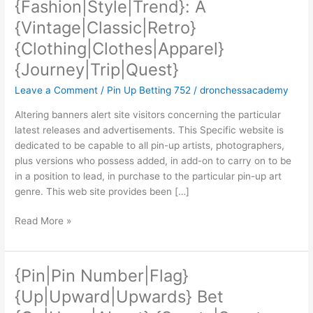
{Fashion|Style|Trend}: A
up
{Vintage|Classic|Retro}
{Fashion|Style|Trend}:
A
{Clothing|Clothes|Apparel}
{Vintage|Classic|Retro}
{Journey|Trip|Quest}
{Clothing|Clothes|Apparel}
Leave a Comment
/
Pin Up Betting 752
/
dronchessacademy
{Journey|Trip|Quest}
Altering banners alert site visitors concerning the particular
latest releases and advertisements. This Specific website is
dedicated to be capable to all pin-up artists, photographers,
plus versions who possess added, in add-on to carry on to be
in a position to lead, in purchase to the particular pin-up art
genre. This web site provides been […]
Read More »
{Pin|Pin Number|Flag}
{Pin|Pin
Number|Flag}
{Up|Upward|Upwards} Bet
{Up|Upward|Upwards}