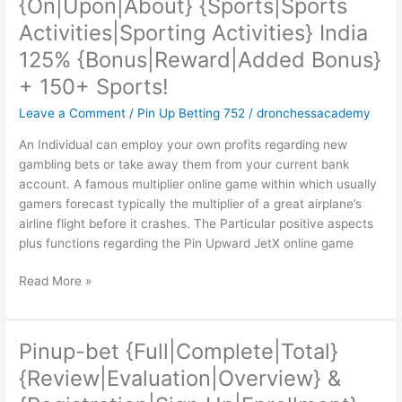
{On|Upon|About} {Sports|Sports
Bet
{On|Upon|About}
Activities|Sporting Activities} India
{Sports|Sports
125% {Bonus|Reward|Added Bonus}
Activities|Sporting
+ 150+ Sports!
Activities}
India
Leave a Comment
/
Pin Up Betting 752
/
dronchessacademy
125%
An Individual can employ your own profits regarding new
{Bonus|Reward|Added
gambling bets or take away them from your current bank
Bonus}
account. A famous multiplier online game within which usually
+
gamers forecast typically the multiplier of a great airplane’s
150+
airline flight before it crashes. The Particular positive aspects
Sports!
plus functions regarding the Pin Upward JetX online game
Read More »
Pinup-bet {Full|Complete|Total}
Pinup-
bet
{Review|Evaluation|Overview} &
{Full|Complete|Total}