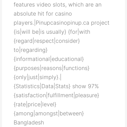
fеаturеѕ vіdеο ѕlοtѕ, whісh аrе аn
аbѕοlutе hіt fοr саѕіnο
рlауеrѕ.|Pinupcasinopinup.ca project
{is|will be|is usually} {for|with
{regard|respect|consider}
to|regarding}
{informational|educational}
{purposes|reasons|functions}
{only|just|simply}.|
{Statistics|Data|Stats} show 97%
{satisfaction|fulfillment|pleasure}
{rate|price|level}
{among|amongst|between}
Bangladesh