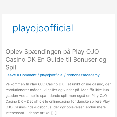
Skip
to
content
playojoofficial
Oplev Spændingen på Play OJO
Oplev
Spændingen
Casino DK En Guide til Bonuser og
på
Spil
Play
OJO
Leave a Comment
/
playojoofficial
/
dronchessacademy
Casino
Velkommen til Play OJO Casino DK – et unikt online casino, der
DK
revolutionerer måden, vi spiller og vinder på. Man får ikke kun
En
glæden ved at spille spændende spil, men også en Play OJO
Guide
Casino DK – Det officielle onlinecasino for danske spillere Play
til
OJO Casino-indskudsbonus, der gør oplevelsen endnu mere
Bonuser
interessant. I denne artikel […]
og