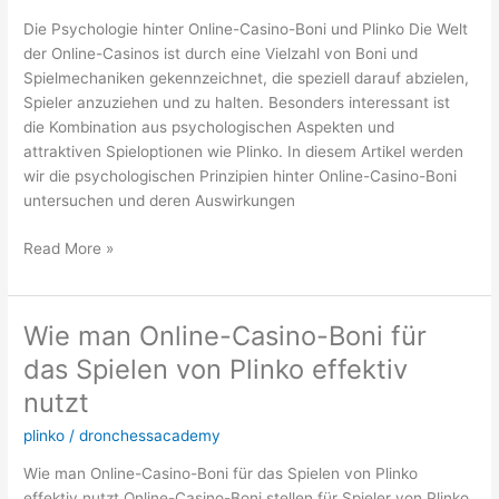
Casino-
Die Psychologie hinter Online-Casino-Boni und Plinko Die Welt
Boni
der Online-Casinos ist durch eine Vielzahl von Boni und
und
Spielmechaniken gekennzeichnet, die speziell darauf abzielen,
Plinko
Spieler anzuziehen und zu halten. Besonders interessant ist
die Kombination aus psychologischen Aspekten und
attraktiven Spieloptionen wie Plinko. In diesem Artikel werden
wir die psychologischen Prinzipien hinter Online-Casino-Boni
untersuchen und deren Auswirkungen
Read More »
Wie man Online-Casino-Boni für
Wie
man
das Spielen von Plinko effektiv
Online-
nutzt
Casino-
Boni
plinko
/
dronchessacademy
für
Wie man Online-Casino-Boni für das Spielen von Plinko
das
effektiv nutzt Online-Casino-Boni stellen für Spieler von Plinko