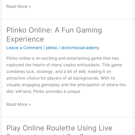
Read More »
Plinko Online: A Fun Gaming
Plinko
Online:
Experience
A
Leave a Comment
/
plinko
/
dronchessacademy
Fun
Gaming
Plinko online is an exciting and entertaining game that has
Experience
captured the hearts of many casino enthusiasts. This game
combines luck, strategy, and a bit of skill, making it an
attractive choice for players of all backgrounds. With its
visually engaging gameplay and the anticipation of where the
disc will land, Plinko provides a unique
Read More »
Play Online Roulette Using Live
Play
Online