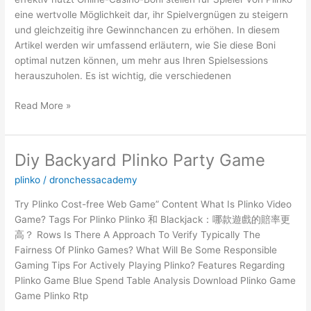
Spielen
eine wertvolle Möglichkeit dar, ihr Spielvergnügen zu steigern
von
und gleichzeitig ihre Gewinnchancen zu erhöhen. In diesem
Plinko
Artikel werden wir umfassend erläutern, wie Sie diese Boni
effektiv
optimal nutzen können, um mehr aus Ihren Spielsessions
nutzt
herauszuholen. Es ist wichtig, die verschiedenen
Read More »
Diy Backyard Plinko Party Game
Diy
Backyard
plinko
/
dronchessacademy
Plinko
Party
Try Plinko Cost-free Web Game” Content What Is Plinko Video
Game
Game? Tags For Plinko Plinko 和 Blackjack：哪款遊戲的賠率更
高？ Rows Is There A Approach To Verify Typically The
Fairness Of Plinko Games? What Will Be Some Responsible
Gaming Tips For Actively Playing Plinko? Features Regarding
Plinko Game Blue Spend Table Analysis Download Plinko Game
Game Plinko Rtp