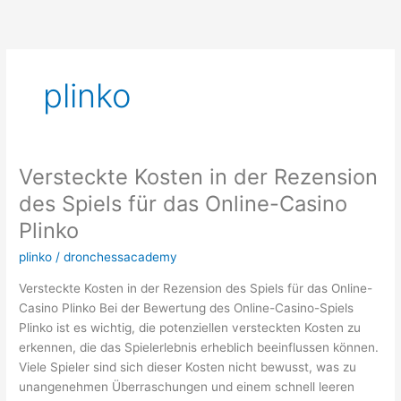
Skip
to
content
plinko
Versteckte Kosten in der Rezension
Versteckte
Kosten
des Spiels für das Online-Casino
in
Plinko
der
Rezension
plinko
/
dronchessacademy
des
Versteckte Kosten in der Rezension des Spiels für das Online-
Spiels
Casino Plinko Bei der Bewertung des Online-Casino-Spiels
für
Plinko ist es wichtig, die potenziellen versteckten Kosten zu
das
erkennen, die das Spielerlebnis erheblich beeinflussen können.
Online-
Viele Spieler sind sich dieser Kosten nicht bewusst, was zu
Casino
unangenehmen Überraschungen und einem schnell leeren
Plinko