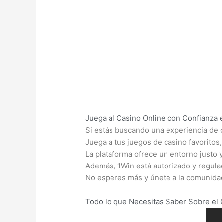
Juega al Casino Online con Confianza
Si estás buscando una experiencia de c
Juega a tus juegos de casino favoritos
La plataforma ofrece un entorno justo 
Además, 1Win está autorizado y regulado
No esperes más y únete a la comunida
Todo lo que Necesitas Saber Sobre el