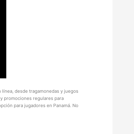
n línea, desde tragamonedas y juegos
 y promociones regulares para
e opción para jugadores en Panamá. No