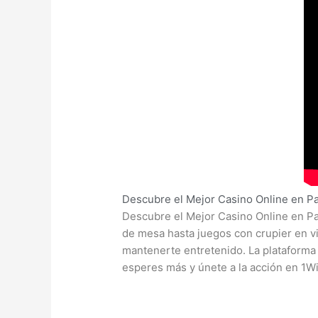
Descubre el Mejor Casino Online en P
Descubre el Mejor Casino Online en Pa
de mesa hasta juegos con crupier en 
mantenerte entretenido. La plataforma 
esperes más y únete a la acción en 1Wi