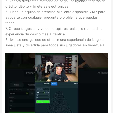
5. Acepta diferentes métodos de pago, incluyendo tarjetas de
crédito, débito y billeteras electrónicas.
6. Tiene un equipo de atención al cliente disponible 24/7 para
ayudarte con cualquier pregunta o problema que puedas
tener.
7. Ofrece juegos en vivo con crupieres reales, lo que te da una
experiencia de casino más auténtica.
8. 1win se enorgullece de ofrecer una experiencia de juego en
línea justa y divertida para todos sus jugadores en Venezuela.