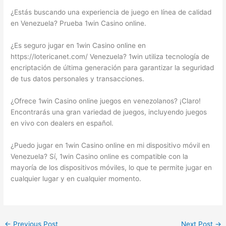
¿Estás buscando una experiencia de juego en línea de calidad
en Venezuela? Prueba 1win Casino online.
¿Es seguro jugar en 1win Casino online en
https://lotericanet.com/
Venezuela? 1win utiliza tecnología de
encriptación de última generación para garantizar la seguridad
de tus datos personales y transacciones.
¿Ofrece 1win Casino online juegos en venezolanos? ¡Claro!
Encontrarás una gran variedad de juegos, incluyendo juegos
en vivo con dealers en español.
¿Puedo jugar en 1win Casino online en mi dispositivo móvil en
Venezuela? Sí, 1win Casino online es compatible con la
mayoría de los dispositivos móviles, lo que te permite jugar en
cualquier lugar y en cualquier momento.
←
Previous Post
Next Post
→