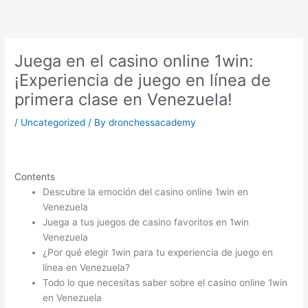
Skip
to
content
Juega en el casino online 1win:
¡Experiencia de juego en línea de
primera clase en Venezuela!
/
Uncategorized
/ By
dronchessacademy
Contents
Descubre la emoción del casino online 1win en
Venezuela
Juega a tus juegos de casino favoritos en 1win
Venezuela
¿Por qué elegir 1win para tu experiencia de juego en
línea en Venezuela?
Todo lo que necesitas saber sobre el casino online 1win
en Venezuela