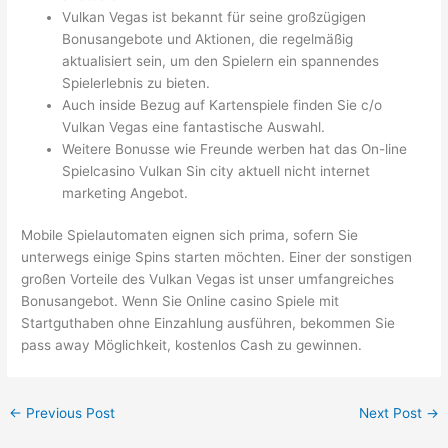
Vulkan Vegas ist bekannt für seine großzügigen
Bonusangebote und Aktionen, die regelmäßig
aktualisiert sein, um den Spielern ein spannendes
Spielerlebnis zu bieten.
Auch inside Bezug auf Kartenspiele finden Sie c/o
Vulkan Vegas eine fantastische Auswahl.
Weitere Bonusse wie Freunde werben hat das On-line
Spielcasino Vulkan Sin city aktuell nicht internet
marketing Angebot.
Mobile Spielautomaten eignen sich prima, sofern Sie
unterwegs einige Spins starten möchten. Einer der sonstigen
großen Vorteile des Vulkan Vegas ist unser umfangreiches
Bonusangebot. Wenn Sie Online casino Spiele mit
Startguthaben ohne Einzahlung ausführen, bekommen Sie
pass away Möglichkeit, kostenlos Cash zu gewinnen.
←
Previous Post
Next Post
→