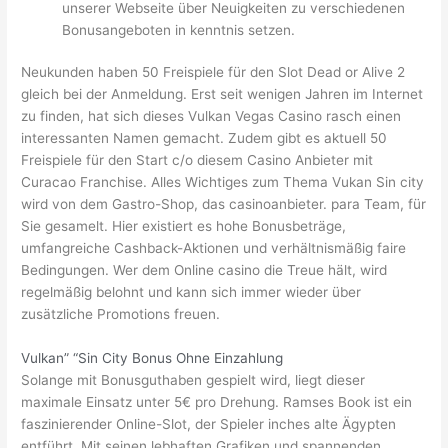
unserer Webseite über Neuigkeiten zu verschiedenen
Bonusangeboten in kenntnis setzen.
Neukunden haben 50 Freispiele für den Slot Dead or Alive 2
gleich bei der Anmeldung. Erst seit wenigen Jahren im Internet
zu finden, hat sich dieses Vulkan Vegas Casino rasch einen
interessanten Namen gemacht. Zudem gibt es aktuell 50
Freispiele für den Start c/o diesem Casino Anbieter mit
Curacao Franchise. Alles Wichtiges zum Thema Vukan Sin city
wird von dem Gastro-Shop, das casinoanbieter. para Team, für
Sie gesamelt. Hier existiert es hohe Bonusbeträge,
umfangreiche Cashback-Aktionen und verhältnismäßig faire
Bedingungen. Wer dem Online casino die Treue hält, wird
regelmäßig belohnt und kann sich immer wieder über
zusätzliche Promotions freuen.
Vulkan” “Sin City Bonus Ohne Einzahlung
Solange mit Bonusguthaben gespielt wird, liegt dieser
maximale Einsatz unter 5€ pro Drehung. Ramses Book ist ein
faszinierender Online-Slot, der Spieler inches alte Ägypten
entführt. Mit seinen lebhaften Grafiken und spannenden