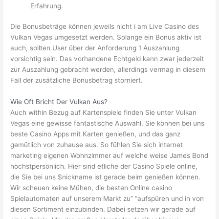
Erfahrung.
Die Bonusbeträge können jeweils nicht i am Live Casino des
Vulkan Vegas umgesetzt werden. Solange ein Bonus aktiv ist
auch, sollten User über der Anforderung 1 Auszahlung
vorsichtig sein. Das vorhandene Echtgeld kann zwar jederzeit
zur Auszahlung gebracht werden, allerdings vermag in diesem
Fall der zusätzliche Bonusbetrag storniert.
Wie Oft Bricht Der Vulkan Aus?
Auch within Bezug auf Kartenspiele finden Sie unter Vulkan
Vegas eine gewisse fantastische Auswahl. Sie können bei uns
beste Casino Apps mit Karten genießen, und das ganz
gemütlich von zuhause aus. So fühlen Sie sich internet
marketing eigenen Wohnzimmer auf welche weise James Bond
höchstpersönlich. Hier sind etliche der Casino Spiele online,
die Sie bei uns $nickname ist gerade beim genießen können.
Wir scheuen keine Mühen, die besten Online casino
Spielautomaten auf unserem Markt zu” “aufspüren und in von
diesen Sortiment einzubinden. Dabei setzen wir gerade auf