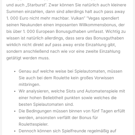
und auch „Starburst“. Zwar können Sie natürlich auch kleinere
Summen einzahlen, dann sind allerdings halt auch pass away
1. 000 Euro nicht mehr machbar. Vulkan” “Vegas spendiert
seinen Neukunden einen imposanten Willkommensbonus, der
bis über 1. 000 European Bonusguthaben umfasst. Wichtig zu
wissen ist natürlich allerdings, dass sera das Bonusguthaben
wirklich nicht direkt auf pass away erste Einzahlung gibt,
sondern anschließend nach wie vor eine zweite Einzahlung
getätigt werden muss.
Genau auf welche weise bei Spielautomaten, müssen
Sie auch bei dem Roulette kein großes Vorwissen
mitbringen.
Wir analysieren, welche Slots und Automatenspiele mit
einer hohen Beliebtheit punkten sowie welches die
besten Spielautomaten sind.
Die Bedingungen müssen binnen von fünf Tagen erfüllt
werden, ansonsten verfällt der Bonus für
Roulettespieler.
Dennoch können sich Spielfreunde regelmäßig auf