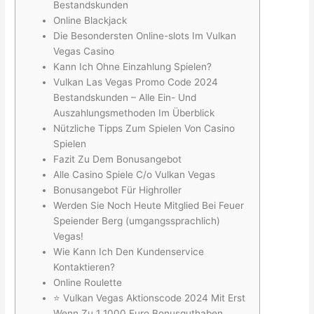
Bestandskunden
Online Blackjack
Die Besondersten Online-slots Im Vulkan
Vegas Casino
Kann Ich Ohne Einzahlung Spielen?
Vulkan Las Vegas Promo Code 2024
Bestandskunden – Alle Ein- Und
Auszahlungsmethoden Im Überblick
Nützliche Tipps Zum Spielen Von Casino
Spielen
Fazit Zu Dem Bonusangebot
Alle Casino Spiele C/o Vulkan Vegas
Bonusangebot Für Highroller
Werden Sie Noch Heute Mitglied Bei Feuer
Speiender Berg (umgangssprachlich)
Vegas!
Wie Kann Ich Den Kundenservice
Kontaktieren?
Online Roulette
⭐ Vulkan Vegas Aktionscode 2024 Mit Erst
Wenn Zu 1 1000 Euro Bonusguthaben