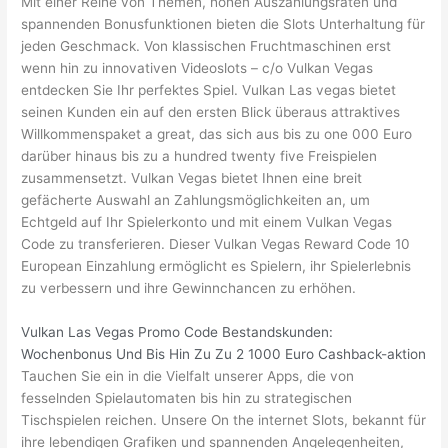
Mit einer Reihe von Themen, hohen Auszahlungsraten und
spannenden Bonusfunktionen bieten die Slots Unterhaltung für
jeden Geschmack. Von klassischen Fruchtmaschinen erst
wenn hin zu innovativen Videoslots – c/o Vulkan Vegas
entdecken Sie Ihr perfektes Spiel. Vulkan Las vegas bietet
seinen Kunden ein auf den ersten Blick überaus attraktives
Willkommenspaket a great, das sich aus bis zu one 000 Euro
darüber hinaus bis zu a hundred twenty five Freispielen
zusammensetzt. Vulkan Vegas bietet Ihnen eine breit
gefächerte Auswahl an Zahlungsmöglichkeiten an, um
Echtgeld auf Ihr Spielerkonto und mit einem Vulkan Vegas
Code zu transferieren. Dieser Vulkan Vegas Reward Code 10
European Einzahlung ermöglicht es Spielern, ihr Spielerlebnis
zu verbessern und ihre Gewinnchancen zu erhöhen.
Vulkan Las Vegas Promo Code Bestandskunden:
Wochenbonus Und Bis Hin Zu Zu 2 1000 Euro Cashback-aktion
Tauchen Sie ein in die Vielfalt unserer Apps, die von
fesselnden Spielautomaten bis hin zu strategischen
Tischspielen reichen. Unsere On the internet Slots, bekannt für
ihre lebendigen Grafiken und spannenden Angelegenheiten,