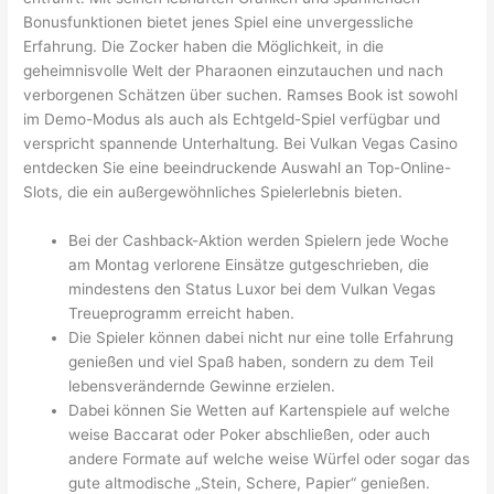
Bonusfunktionen bietet jenes Spiel eine unvergessliche
Erfahrung. Die Zocker haben die Möglichkeit, in die
geheimnisvolle Welt der Pharaonen einzutauchen und nach
verborgenen Schätzen über suchen. Ramses Book ist sowohl
im Demo-Modus als auch als Echtgeld-Spiel verfügbar und
verspricht spannende Unterhaltung. Bei Vulkan Vegas Casino
entdecken Sie eine beeindruckende Auswahl an Top-Online-
Slots, die ein außergewöhnliches Spielerlebnis bieten.
Bei der Cashback-Aktion werden Spielern jede Woche
am Montag verlorene Einsätze gutgeschrieben, die
mindestens den Status Luxor bei dem Vulkan Vegas
Treueprogramm erreicht haben.
Die Spieler können dabei nicht nur eine tolle Erfahrung
genießen und viel Spaß haben, sondern zu dem Teil
lebensverändernde Gewinne erzielen.
Dabei können Sie Wetten auf Kartenspiele auf welche
weise Baccarat oder Poker abschließen, oder auch
andere Formate auf welche weise Würfel oder sogar das
gute altmodische „Stein, Schere, Papier“ genießen.