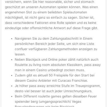
versichern, wenn Sie hier reasonable, sicher und stomach
geschützt an unseren Automaten spielen können. Was einen
angenehmen Slot zu einem beliebten Spielautomaten
mächtigkeit, ist nicht ganz so einfach zu sagen. Sicher ist,
dass verschiedene Faktoren eine Rolle spielen und es keine
eindeutige oder offensichtliche Antwort auf diese Frage gibt.
Navigieren Sie zu dem Zahlungsabschnitt in Einem
persönlichen Bereich jeder Seite, um sich eine Liste
confluer verfügbaren Zahlungsmethoden anzeigen zu
lassen.
Neben Blackjack und Online poker zählt natürlich auch
Roulette zu living room absoluten Klassikern, pass away
man in einem Casino unbedingt zocken muss.
Zudem gibt es aktuell 50 Freispiele für den Start bei
diesem Casino Anbieter mit Curacao Franchise.
Je höher pass away erreichte Stufe im Treueprogramm,
desto viel besser ist auch jeder Umrechnungskurs.
Beim Different roulette games gelten dieselben Feuer
speiender berg (umgangssprachlich) Vegas
Bonusbedingungen wie beim Blackjack.