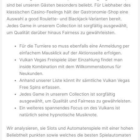
sind bei unseren Gästen besonders beliebt. Für Liebhaber des
klassischen Casino-Feelings hält der Gastronomie-Shop eine
Auswahl a good Roulette- und Blackjack-Varianten bereit.
Jedes Game in unserem Collection ist sorgfältig ausgewählt,
um Qualität darüber hinaus Fairness zu gewährleisten.
Für die Turniere so muss ebenfalls eine Anmeldung per
einfachem Mausklick auf der Aktionsseite erfolgen.
Vulkan Vegas Freispiele über Einzahlung findet man
inside Kombination mit dem Willkommensbonus für
Neukunden.
Anhand unserer Liste könnt ihr sämtliche Vulkan Vegas
Free Spins erfassen.
Jedes Game in unserem Collection ist sorgfältig
ausgewählt, um Qualität und Fairness zu gewährleisten.
Ein weiteres spannendes Focus on des Vulkans ist
natürlich seine hypnotische Musiknote.
Wir analysieren, sie Slots und Automatenspiele mit einer hohen
Beliebtheit punkten sowie welches die besten Spielautomaten