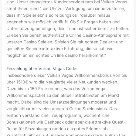
sind. Unser engagiertes Kundenserviceteam bei Vulkan Vegas
steht Ihnen rund 1 die Uhr zur Verfügung, um sicherzustellen,
dass Ihr Spielerlebnis so reibungslos” “darüber hinaus
angenehm wie möglich verläuft. Ob Sie Fragen haben und
Unterstützung benötigen, dein Team ist sicher bereit zu helfen.
Erleben Sie perish authentische Online Casino-Atmosphäre mit
unseren Casino Spielen. Spielen Sie mit echten Dealern und
genießen Sie eine interaktive Erfahrung, die so nah wie
möglich an ein echtes On line casino herankommt.”
Einzahlung über Vulkan Vegas Code:
Insbesondere dieser Vulkan Vegas Willkommensbonus von bis
über 1510€ wird die Neugierde vieler Neukunden wecken.
Dazu bis zu 150 Free rounds, was das Vulkan Vegas
Willkommenspacket zu den aktuell attraktivsten am Markt
macht. Dabei sind die Umsatzbedingungen moderat und
vergleichbar mit vielen anderen Online Spielcasinos. Das
einfach verständliche Treueprogramm, wöchentliche
Bonuskationen wie Cashback oder aber die attraktive Quest-
Reihe für Einzahlungen runden ein gutes Erlebnis ab.
Zusätzlich gibt es auf unserer Homepage exklusiv Vulkan Las