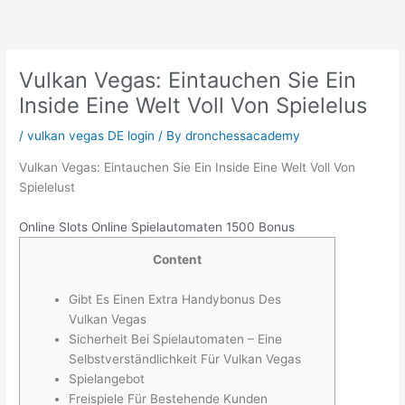
Skip
to
content
Vulkan Vegas: Eintauchen Sie Ein
Inside Eine Welt Voll Von Spielelus
/
vulkan vegas DE login
/ By
dronchessacademy
Vulkan Vegas: Eintauchen Sie Ein Inside Eine Welt Voll Von
Spielelust
Online Slots Online Spielautomaten 1500 Bonus
Content
Gibt Es Einen Extra Handybonus Des
Vulkan Vegas
Sicherheit Bei Spielautomaten – Eine
Selbstverständlichkeit Für Vulkan Vegas
Spielangebot
Freispiele Für Bestehende Kunden