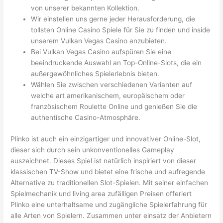
von unserer bekannten Kollektion.
Wir einstellen uns gerne jeder Herausforderung, die
tollsten Online Casino Spiele für Sie zu finden und inside
unserem Vulkan Vegas Casino anzubieten.
Bei Vulkan Vegas Casino aufspüren Sie eine
beeindruckende Auswahl an Top-Online-Slots, die ein
außergewöhnliches Spielerlebnis bieten.
Wählen Sie zwischen verschiedenen Varianten auf
welche art amerikanischem, europäischem oder
französischem Roulette Online und genießen Sie die
authentische Casino-Atmosphäre.
Plinko ist auch ein einzigartiger und innovativer Online-Slot,
dieser sich durch sein unkonventionelles Gameplay
auszeichnet. Dieses Spiel ist natürlich inspiriert von dieser
klassischen TV-Show und bietet eine frische und aufregende
Alternative zu traditionellen Slot-Spielen. Mit seiner einfachen
Spielmechanik und living area zufälligen Preisen offeriert
Plinko eine unterhaltsame und zugängliche Spielerfahrung für
alle Arten von Spielern. Zusammen unter einsatz der Anbietern