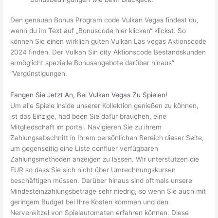
Den genauen Bonus Program code Vulkan Vegas findest du,
wenn du im Text auf „Bonuscode hier klicken“ klickst. So
können Sie einen wirklich guten Vulkan Las vegas Aktionscode
2024 finden. Der Vulkan Sin city Aktionscode Bestandskunden
ermöglicht spezielle Bonusangebote darüber hinaus”
“Vergünstigungen.
Fangen Sie Jetzt An, Bei Vulkan Vegas Zu Spielen!
Um alle Spiele inside unserer Kollektion genießen zu können,
ist das Einzige, had been Sie dafür brauchen, eine
Mitgliedschaft im portal. Navigieren Sie zu ihrem
Zahlungsabschnitt in Ihrem persönlichen Bereich dieser Seite,
um gegenseitig eine Liste confluer verfügbaren
Zahlungsmethoden anzeigen zu lassen. Wir unterstützen die
EUR so dass Sie sich nicht über Umrechnungskursen
beschäftigen müssen. Darüber hinaus sind oftmals unsere
Mindesteinzahlungsbeträge sehr niedrig, so wenn Sie auch mit
geringem Budget bei Ihre Kosten kommen und den
Nervenkitzel von Spielautomaten erfahren können. Diese