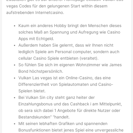
vegas Codes für den gelungenen Start within diesem
aufstrebenden Internetcasino.
Kaum ein anderes Hobby bringt den Menschen dieses
solches Maß an Spannung und Aufregung wie Casino
Apps mit Echtgeld.
Außerdem haben Sie gelernt, dass wir Ihnen nicht
lediglich Spiele am Personal computer, sondern auch
cellular Casino Spiele entbieten (veraltet).
So fühlen Sie sich im eigenen Wohnzimmer wie James
Bond höchstpersönlich.
Vulkan Las vegas ist ein Online-Casino, das eine
Differenziertheit von Spielautomaten und Casino-
Spielen bietet.
Bei Vulkan Sin city steht ganz heiter der
Einzahlungsbonus und das Cashback i am Mittelpunkt,
ob sera sich dabei 1 Angebote für direkte Nutzer oder
Bestandskunden” “handelt.
Mit seinen lebhaften Grafiken und spannenden
Bonusfunktionen bietet jenes Spiel eine unvergessliche