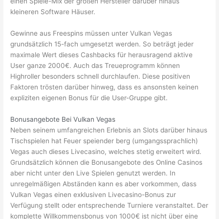
einen Spiele-Mix der großen Hersteller darüber hinaus
kleineren Software Häuser.
Gewinne aus Freespins müssen unter Vulkan Vegas
grundsätzlich 15-fach umgesetzt werden. So beträgt jeder
maximale Wert dieses Cashbacks für herausragend aktive
User ganze 2000€. Auch das Treueprogramm können
Highroller besonders schnell durchlaufen. Diese positiven
Faktoren trösten darüber hinweg, dass es ansonsten keinen
expliziten eigenen Bonus für die User-Gruppe gibt.
Bonusangebote Bei Vulkan Vegas
Neben seinem umfangreichen Erlebnis an Slots darüber hinaus
Tischspielen hat Feuer speiender berg (umgangssprachlich)
Vegas auch dieses Livecasino, welches stetig erweitert wird.
Grundsätzlich können die Bonusangebote des Online Casinos
aber nicht unter den Live Spielen genutzt werden. In
unregelmäßigen Abständen kann es aber vorkommen, dass
Vulkan Vegas einen exklusiven Livecasino-Bonus zur
Verfügung stellt oder entsprechende Turniere veranstaltet. Der
komplette Willkommensbonus von 1000€ ist nicht über eine