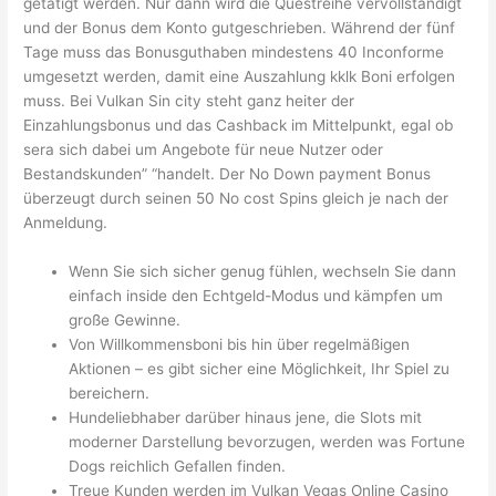
getätigt werden. Nur dann wird die Questreihe vervollständigt
und der Bonus dem Konto gutgeschrieben. Während der fünf
Tage muss das Bonusguthaben mindestens 40 Inconforme
umgesetzt werden, damit eine Auszahlung kklk Boni erfolgen
muss. Bei Vulkan Sin city steht ganz heiter der
Einzahlungsbonus und das Cashback im Mittelpunkt, egal ob
sera sich dabei um Angebote für neue Nutzer oder
Bestandskunden” “handelt. Der No Down payment Bonus
überzeugt durch seinen 50 No cost Spins gleich je nach der
Anmeldung.
Wenn Sie sich sicher genug fühlen, wechseln Sie dann
einfach inside den Echtgeld-Modus und kämpfen um
große Gewinne.
Von Willkommensboni bis hin über regelmäßigen
Aktionen – es gibt sicher eine Möglichkeit, Ihr Spiel zu
bereichern.
Hundeliebhaber darüber hinaus jene, die Slots mit
moderner Darstellung bevorzugen, werden was Fortune
Dogs reichlich Gefallen finden.
Treue Kunden werden im Vulkan Vegas Online Casino