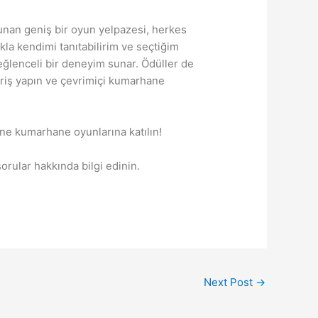
lunan geniş bir oyun yelpazesi, herkes
kla kendimi tanıtabilirim ve seçtiğim
eğlenceli bir deneyim sunar. Ödüller de
giriş yapın ve çevrimiçi kumarhane
ine kumarhane oyunlarına katılın!
orular hakkında bilgi edinin.
Next Post
→