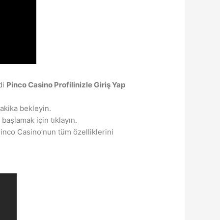
di
Pinco Casino Profilinizle Giriş Yap
dakika bekleyin.
başlamak için tıklayın.
inco Casino’nun tüm özelliklerini