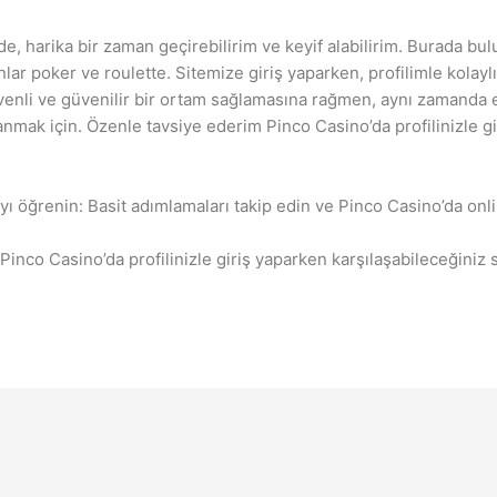
, harika bir zaman geçirebilirim ve keyif alabilirim. Burada bu
lar poker ve roulette. Sitemize giriş yaparken, profilimle kolaylı
üvenli ve güvenilir bir ortam sağlamasına rağmen, aynı zamanda 
zanmak için. Özenle tavsiye ederim Pinco Casino’da profilinizle 
ayı öğrenin: Basit adımlamaları takip edin ve Pinco Casino’da onl
Pinco Casino’da profilinizle giriş yaparken karşılaşabileceğiniz s