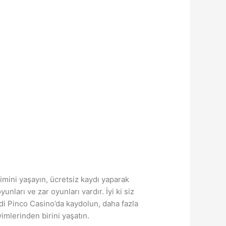
imini yaşayın, ücretsiz kaydı yaparak
nları ve zar oyunları vardır. İyi ki siz
di Pinco Casino’da kaydolun, daha fazla
imlerinden birini yaşatın.