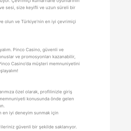
nuyor. Çevrimiçi kumarhane oyunlarının
e sesi, size keyifli ve uzun süreli bir
e olun ve Türkiye’nin en iyi çevrimiçi
yalım. Pinco Casino, güvenli ve
bonuslar ve promosyonları kazanabilir,
 Pinco Casino’da müşteri memnuniyetini
şlayalım!
mıza özel olarak, profilinizle giriş
ri memnuniyeti konusunda önde gelen
un.
in en iyi deneyim sunmak için
leriniz güvenli bir şekilde saklanıyor.