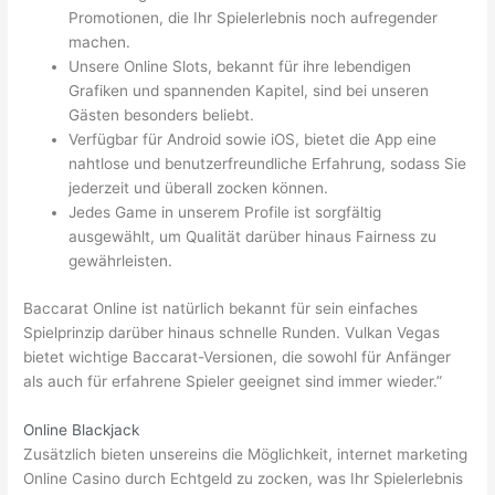
Promotionen, die Ihr Spielerlebnis noch aufregender
machen.
Unsere Online Slots, bekannt für ihre lebendigen
Grafiken und spannenden Kapitel, sind bei unseren
Gästen besonders beliebt.
Verfügbar für Android sowie iOS, bietet die App eine
nahtlose und benutzerfreundliche Erfahrung, sodass Sie
jederzeit und überall zocken können.
Jedes Game in unserem Profile ist sorgfältig
ausgewählt, um Qualität darüber hinaus Fairness zu
gewährleisten.
Baccarat Online ist natürlich bekannt für sein einfaches
Spielprinzip darüber hinaus schnelle Runden. Vulkan Vegas
bietet wichtige Baccarat-Versionen, die sowohl für Anfänger
als auch für erfahrene Spieler geeignet sind immer wieder.”
Online Blackjack
Zusätzlich bieten unsereins die Möglichkeit, internet marketing
Online Casino durch Echtgeld zu zocken, was Ihr Spielerlebnis