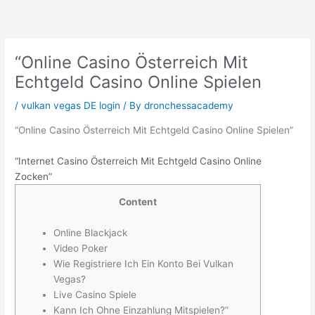
Skip
to
content
“Online Casino Österreich Mit
Echtgeld Casino Online Spielen
/
vulkan vegas DE login
/ By
dronchessacademy
“Online Casino Österreich Mit Echtgeld Casino Online Spielen”
“Internet Casino Österreich Mit Echtgeld Casino Online
Zocken”
Content
Online Blackjack
Video Poker
Wie Registriere Ich Ein Konto Bei Vulkan
Vegas?
Live Casino Spiele
Kann Ich Ohne Einzahlung Mitspielen?”